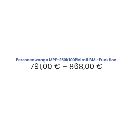
Personenwaage MPE-250K100PM mit BMI-Funktion
791,00
€
–
868,00
€
Hebru Therapiegeräte GmbH
Neuseser-Tal-Straße 7
97999 Igersheim
Folge uns auf