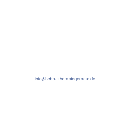
Kundenservice & Beratung
Mo-Do: 8:00-17:00 Uhr
Fr: 8:00-14:00 Uhr
+49 7931 2778
info@hebru-therapiegeraete.de
Sicheres Zahlen über