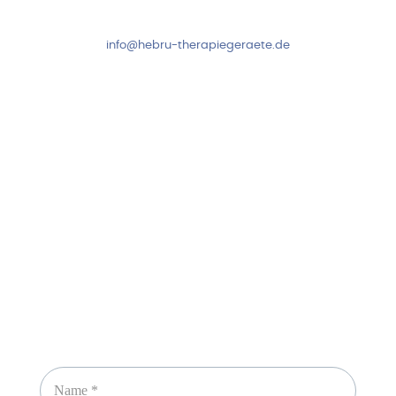
+49 7931 2778
info@hebru-therapiegeraete.de
Sicheres Zahlen über
Newsletter abonnieren