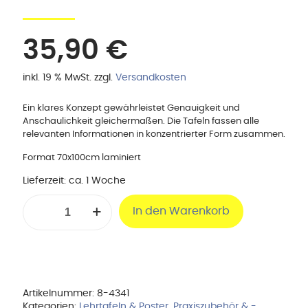
35,90
€
inkl. 19 % MwSt.
zzgl.
Versandkosten
Ein klares Konzept gewährleistet Genauigkeit und
Anschaulichkeit gleichermaßen. Die Tafeln fassen alle
relevanten Informationen in konzentrierter Form zusammen.
Format 70x100cm laminiert
Lieferzeit:
ca. 1 Woche
Lehrtafel
In den Warenkorb
'Bänder
und
Gelenke
des
Menschen'
laminiert
Menge
Artikelnummer:
8-4341
Kategorien:
Lehrtafeln & Poster
,
Praxiszubehör & -