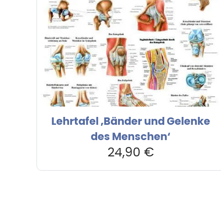
Lehrtafel ‚Bänder und Gelenke
des Menschen‘
24,90
€