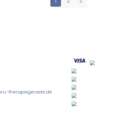
1
2
3
rvice & Beratung
Sicheres Zahlen über
00-17:00 Uhr
4:00 Uhr
 2778
ru-therapiegeraete.de