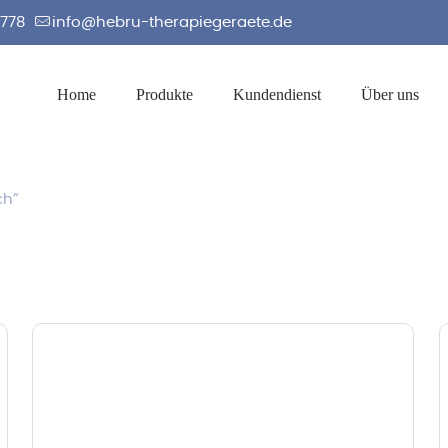
2778
info@hebru-therapiegeraete.de
Home
Produkte
Kundendienst
Über uns
ch“