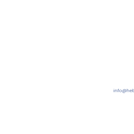
Hebru Therapiegeräte GmbH
Kundense
Neuseser-Tal-Straße 7
Mo-Do: 8:
97999 Igersheim
Fr: 8:00-1
Folge uns auf
+49 7931
info@heb