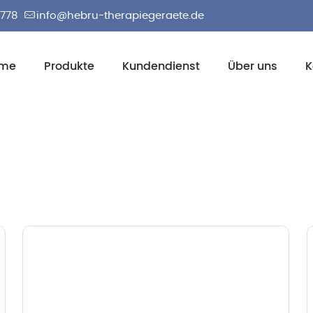
2778
info@hebru-therapiegeraete.de
me
Produkte
Kundendienst
Über uns
K