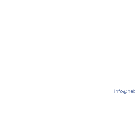
Hebru Therapiegeräte GmbH
Kundense
Neuseser-Tal-Straße 7
Mo-Do: 8:
97999 Igersheim
Fr: 8:00-1
Folge uns auf
+49 7931
info@heb