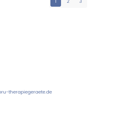
1
2
3
rvice & Beratung
Sicheres Zahlen über
00-17:00 Uhr
4:00 Uhr
 2778
ru-therapiegeraete.de