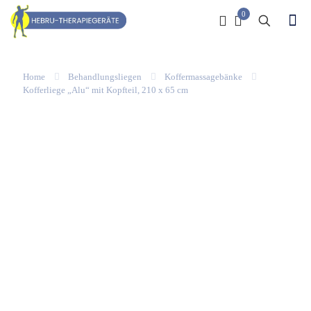
0
Home
Behandlungsliegen
Koffermassagebänke
Kofferliege „Alu“ mit Kopfteil, 210 x 65 cm