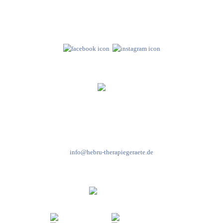
Neuseser-Tal-Straße 7
97999 Igersheim
Folge uns auf
Kundenservice & Beratung
Mo-Do: 8:00-17:00 Uhr
Fr: 8:00-14:00 Uhr
+49 7931 2778
info@hebru-therapiegeraete.de
Sicheres Zahlen über