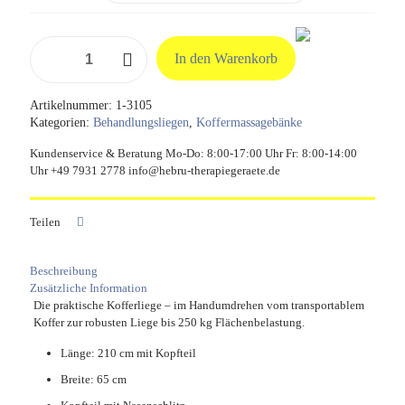
Kofferliege
In den Warenkorb
"Alu"
mit
Kopfteil,
Artikelnummer:
1-3105
210
Kategorien:
Behandlungsliegen
,
Koffermassagebänke
x
65
Kundenservice & Beratung Mo-Do: 8:00-17:00 Uhr Fr: 8:00-14:00
cm
Uhr +49 7931 2778 info@hebru-therapiegeraete.de
Menge
Teilen
Beschreibung
Zusätzliche Information
Die praktische Kofferliege – im Handumdrehen vom transportablem
Koffer zur robusten Liege bis 250 kg Flächenbelastung.
Länge: 210 cm mit Kopfteil
Breite: 65 cm