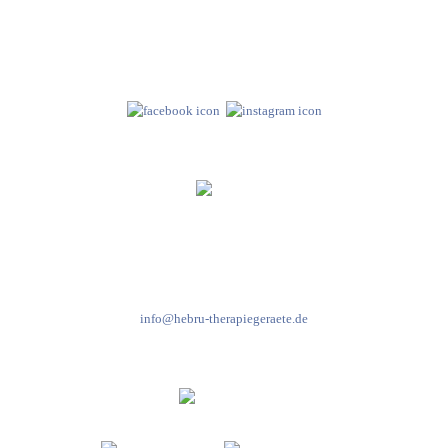
Hebru Therapiegeräte GmbH
Neuseser-Tal-Straße 7
97999 Igersheim
Folge uns auf
Kundenservice & Beratung
Mo-Do: 8:00-17:00 Uhr
Fr: 8:00-14:00 Uhr
+49 7931 2778
info@hebru-therapiegeraete.de
Sicheres Zahlen über