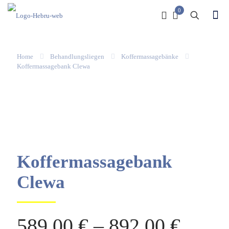
0
Home
Behandlungsliegen
Koffermassagebänke
Koffermassagebank Clewa
Koffermassagebank
Clewa
589,00
€
–
892,00
€