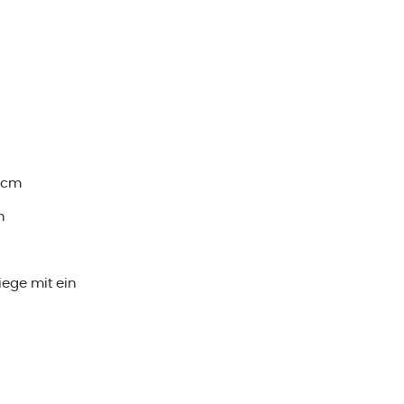
2 cm
m
iege mit ein