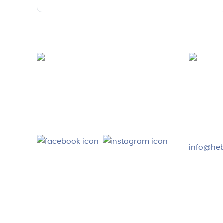
Hebru Therapiegeräte GmbH
Kundense
Neuseser-Tal-Straße 7
Mo-Do: 8:
97999 Igersheim
Fr: 8:00-1
Folge uns auf
+49 7931
info@heb