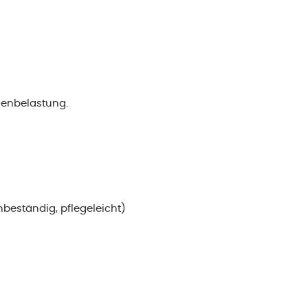
henbelastung.
nbeständig, pflegeleicht)