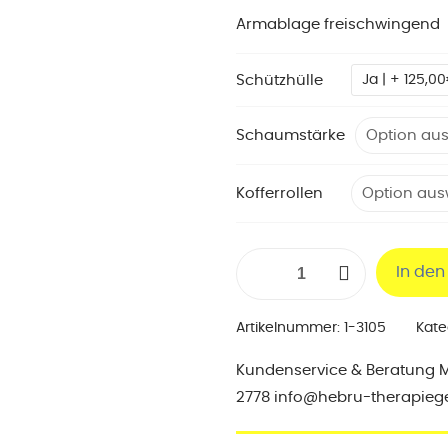
Armablage freischwingend
Schützhülle
Ja | + 125,0
Schaumstärke
Kofferrollen
Kofferliege
In de
"Alu"
mit
Artikelnummer:
1-3105
Kate
Kopfteil,
210
Kundenservice & Beratung Mo-
x
2778 info@hebru-therapieg
65