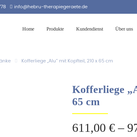
778
info@hebru-therapiegeraete.de
Home
Produkte
Kundendienst
Über uns
änke
Kofferliege „Alu“ mit Kopfteil, 210 x 65 cm
Kofferliege „
65 cm
611,00
€
–
9