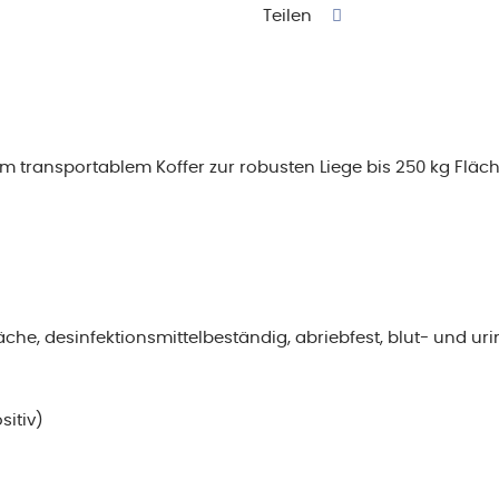
cm
Teilen
Menge
m transportablem Koffer zur robusten Liege bis 250 kg Fläc
äche, desinfektionsmittelbeständig, abriebfest, blut- und uri
sitiv)