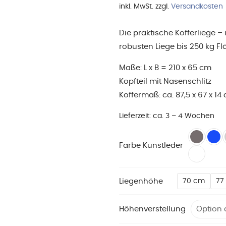
inkl. MwSt.
zzgl.
Versandkosten
Die praktische Kofferliege
robusten Liege bis 250 kg F
Maße: L x B = 210 x 65 cm
Kopfteil mit Nasenschlitz
Koffermaß: ca. 87,5 x 67 x 14
Lieferzeit:
ca. 3 – 4 Wochen
Farbe Kunstleder
Liegenhöhe
70 cm
77
Höhenverstellung