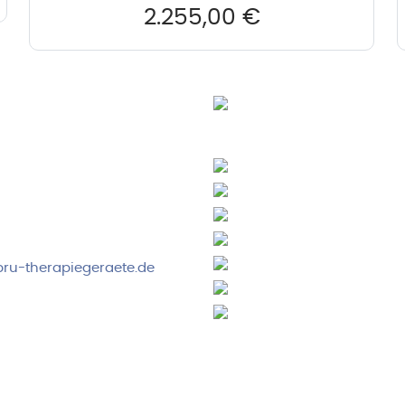
2.255,00
€
rvice & Beratung
Sicheres Zahlen über
00-17:00 Uhr
4:00 Uhr
 2778
ru-therapiegeraete.de