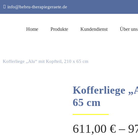
info@hebru-therapiegeraete.de
Home
Produkte
Kundendienst
Über uns
Kofferliege „Alu“ mit Kopfteil, 210 x 65 cm
Kofferliege „
65 cm
611,00
€
–
9