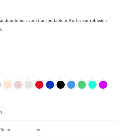
 Handumdrehen vom transportablem Koffer zur robusten
g.
m
m