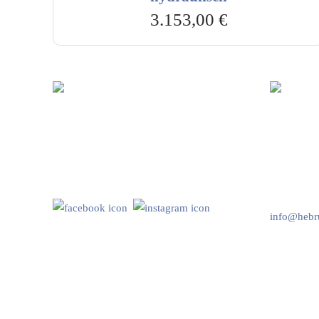
3.153,00
€
Hebru Therapiegeräte GmbH
Kundenser
Neuseser-Tal-Straße 7
Mo-Do: 8:
97999 Igersheim
Fr: 8:00-1
Folge uns auf
+49 7931 
info@hebru