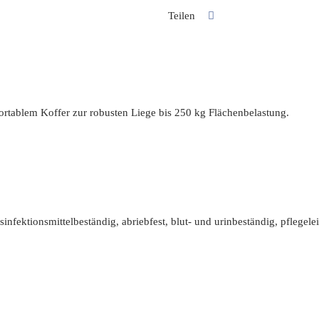
cm
Teilen
Menge
rtablem Koffer zur robusten Liege bis 250 kg Flächenbelastung.
infektionsmittelbeständig, abriebfest, blut- und urinbeständig, pflegelei