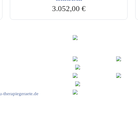
3.052,00
€
vice & Beratung
Sicheres Zahlen über
00-17:00 Uhr
4:00 Uhr
2778
-therapiegeraete.de