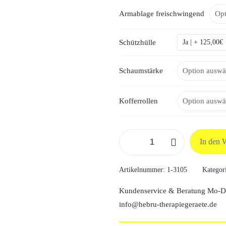
Armablage freischwingend
Schützhülle
Ja | + 125,00€
Schaumstärke
Kofferrollen
Kofferliege
In den 
"Alu"
mit
Artikelnummer:
1-3105
Kategor
Kopfteil,
210
Kundenservice & Beratung Mo-Do
x
info@hebru-therapiegeraete.de
65