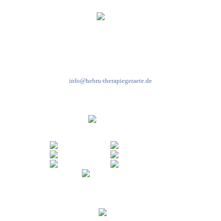
Kundenservice & Beratung
Mo-Do: 8:00-17:00 Uhr
Fr: 8:00-14:00 Uhr
+49 7931 2778
info@hebru-therapiegeraete.de
Sicheres Zahlen über