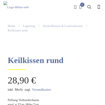
0
Home
Lagerung
Sitzkeilkissen & Lordosekissen
Keilkissen rund
Keilkissen rund
28,90
€
inkl. MwSt.
zzgl.
Versandkosten
Füllung Verbundschaum.
rund, ø 37cm, Höhe 7cm