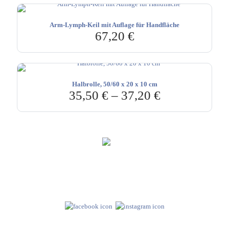
Arm-Lymph-Keil mit Auflage für Handfläche
67,20
€
Halbrolle, 50/60 x 20 x 10 cm
35,50
€
–
37,20
€
Hebru Therapiegeräte GmbH
Neuseser-Tal-Straße 7
97999 Igersheim
Folge uns auf