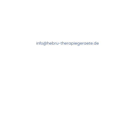
Kundenservice & Beratung
Mo-Do: 8:00-17:00 Uhr
Fr: 8:00-14:00 Uhr
+49 7931 2778
info@hebru-therapiegeraete.de
Sicheres Zahlen über