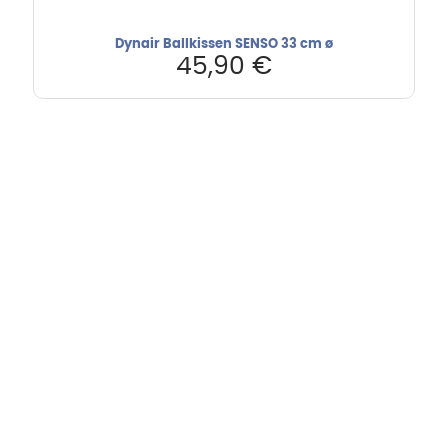
Dynair Ballkissen SENSO 33 cm ø
45,90
€
Hebru Therapiegeräte GmbH
Neuseser-Tal-Straße 7
97999 Igersheim
Folge uns auf