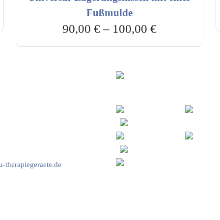
Fußmulde
90,00
€
–
100,00
€
vice & Beratung
Sicheres Zahlen über
00-17:00 Uhr
4:00 Uhr
2778
-therapiegeraete.de