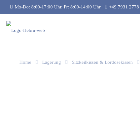
Mo-Do: 8:00-17:00 Uhr, Fr: 8:00-14:00 Uhr
+49 7931 2778
Home
Lagerung
Sitzkeilkissen & Lordosekissen