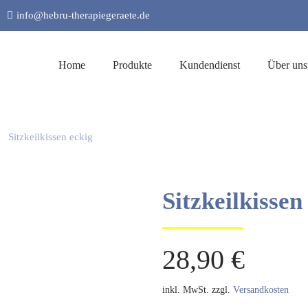
info@hebru-therapiegeraete.de
Home
Produkte
Kundendienst
Über uns
Sitzkeilkissen eckig
Sitzkeilkissen
28,90
€
inkl. MwSt.
zzgl.
Versandkosten