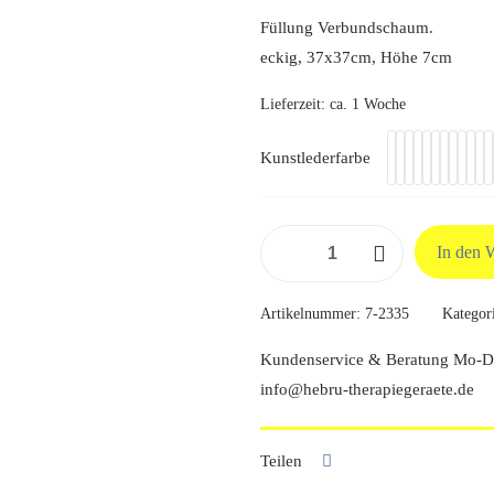
Füllung Verbundschaum.
eckig, 37x37cm, Höhe 7cm
Lieferzeit:
ca. 1 Woche
Kunstlederfarbe
Sitzkeilkissen
In den 
eckig
Menge
Artikelnummer:
7-2335
Kategor
Kundenservice & Beratung Mo-Do
info@hebru-therapiegeraete.de
Teilen