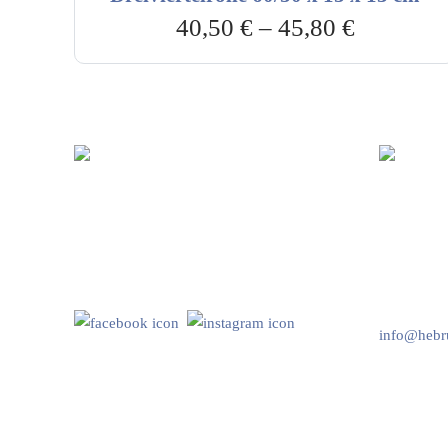
40,50
€
–
45,80
€
Hebru Therapiegeräte GmbH
Kundenser
Neuseser-Tal-Straße 7
Mo-Do: 8:
97999 Igersheim
Fr: 8:00-1
Folge uns auf
+49 7931 
info@hebru