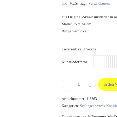
inkl. MwSt.
zzgl.
Versandkosten
aus Original-Skai-Kunstleder in ä
Maße: 75 x 24 cm
Ringe vernickelt
Lieferzeit:
ca. 1 Woche
Kunstlederfarbe
Beckenschlinge
In den 
2
Ringe
Artikelnummer:
1-3363
aus
Kategorien:
Schlingenbesteck Kunstl
Original
Skai
Kundenservice & Beratung Mo-Do