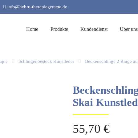
info@hebru-therapiegeraete.de
Home
Produkte
Kundendienst
Über uns
apie
Schlingenbesteck Kunstleder
Beckenschlinge 2 Ringe aus
Beckenschling
Skai Kunstled
55,70
€