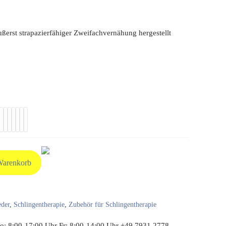
ußerst strapazierfähiger Zweifachvernähung hergestellt
Warenkorb
eder
,
Schlingentherapie
,
Zubehör für Schlingentherapie
: 8:00-17:00 Uhr Fr: 8:00-14:00 Uhr +49 7931 2778