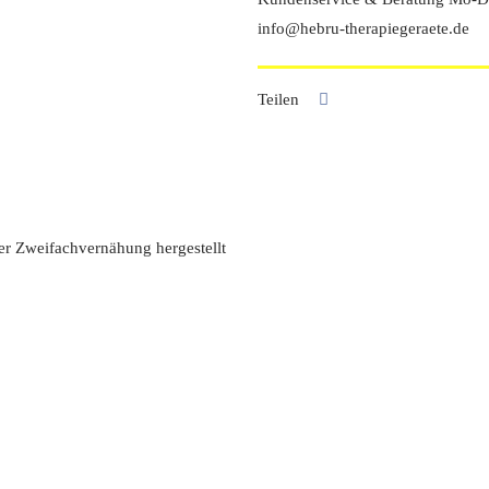
Kunstleder
info@hebru-therapiegeraete.de
Menge
Teilen
ger Zweifachvernähung hergestellt