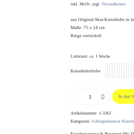
inkl. MwSt.
zzgl.
Versandkosten
aus Original-Skai-Kunstleder in ä
Maße: 75 x 24 cm
Ringe vernickelt
Lieferzeit:
ca. 1 Woche
Kunstlederfarbe
Beckenschlinge
In den 
2
Ringe
Artikelnummer:
1-3363
aus
Kategorien:
Schlingenbesteck Kunstl
Original
Skai
Kundenservice & Beratung Mo-Do