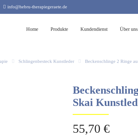
info@hebru-therapiegeraete.de
Home
Produkte
Kundendienst
Über uns
apie
Schlingenbesteck Kunstleder
Beckenschlinge 2 Ringe aus
Beckenschling
Skai Kunstled
55,70
€