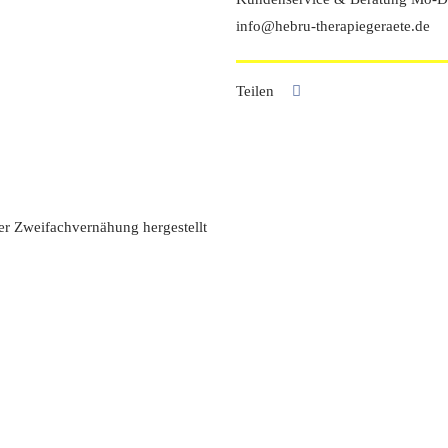
Kunstleder
info@hebru-therapiegeraete.de
Menge
Teilen
ger Zweifachvernähung hergestellt