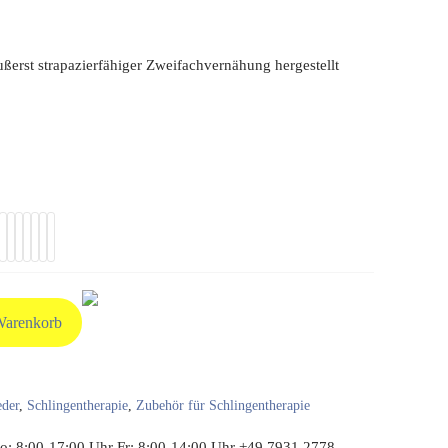
ußerst strapazierfähiger Zweifachvernähung hergestellt
Warenkorb
eder
,
Schlingentherapie
,
Zubehör für Schlingentherapie
: 8:00-17:00 Uhr Fr: 8:00-14:00 Uhr +49 7931 2778