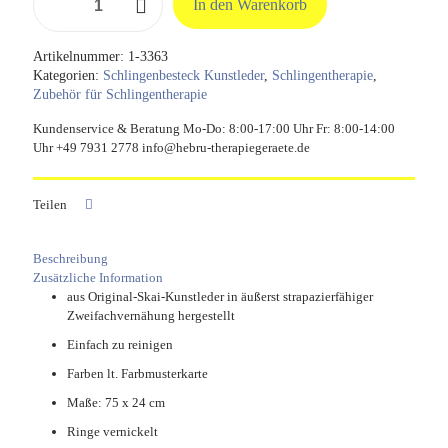
In den Warenkorb
2
Ringe
aus
Artikelnummer:
1-3363
Original
Kategorien:
Schlingenbesteck Kunstleder
,
Schlingentherapie
,
Skai
Zubehör für Schlingentherapie
Kunstleder
Menge
Kundenservice & Beratung Mo-Do: 8:00-17:00 Uhr Fr: 8:00-14:00
Uhr +49 7931 2778 info@hebru-therapiegeraete.de
Teilen
Beschreibung
Zusätzliche Information
aus Original-Skai-Kunstleder in äußerst strapazierfähiger
Zweifachvernähung hergestellt
Einfach zu reinigen
Farben lt. Farbmusterkarte
Maße: 75 x 24 cm
Ringe vernickelt