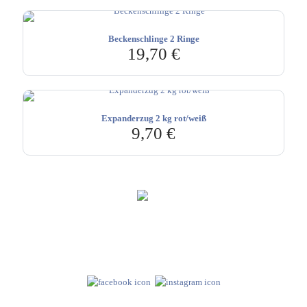
Beckenschlinge 2 Ringe
19,70
€
Expanderzug 2 kg rot/weiß
9,70
€
Hebru Therapiegeräte GmbH
Neuseser-Tal-Straße 7
97999 Igersheim
Folge uns auf