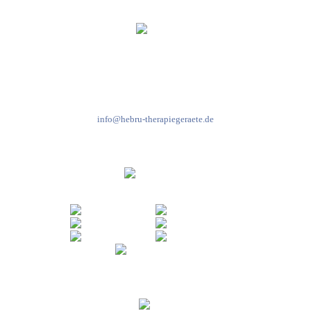
Kundenservice & Beratung
Mo-Do: 8:00-17:00 Uhr
Fr: 8:00-14:00 Uhr
+49 7931 2778
info@hebru-therapiegeraete.de
Sicheres Zahlen über