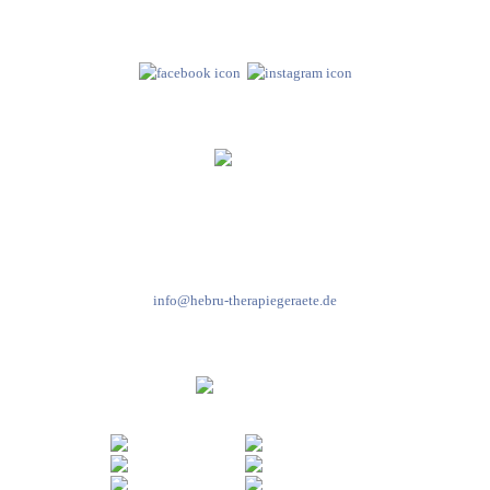
Folge uns auf
Kundenservice & Beratung
Mo-Do: 8:00-17:00 Uhr
Fr: 8:00-14:00 Uhr
+49 7931 2778
info@hebru-therapiegeraete.de
Sicheres Zahlen über