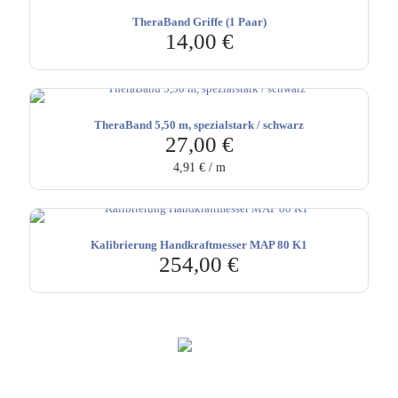
TheraBand Griffe (1 Paar)
14,00
€
TheraBand 5,50 m, spezialstark / schwarz
27,00
€
4,91
€
/
m
Kalibrierung Handkraftmesser MAP 80 K1
254,00
€
Hebru Therapiegeräte GmbH
Neuseser-Tal-Straße 7
97999 Igersheim