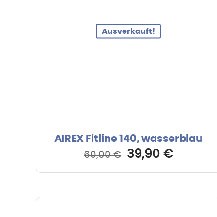
Ausverkauft!
AIREX Fitline 140, wasserblau
Ursprünglicher
Aktuell
39,90
€
60,00
€
Preis
Preis
war:
ist:
60,00 €
39,90 €