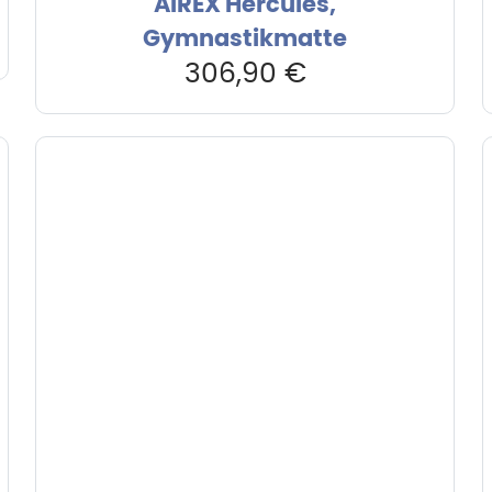
AIREX Hercules,
Gymnastikmatte
306,90
€