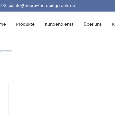
2778
info@hebru-therapiegeraete.de
me
Produkte
Kundendienst
Über uns
K
matten“