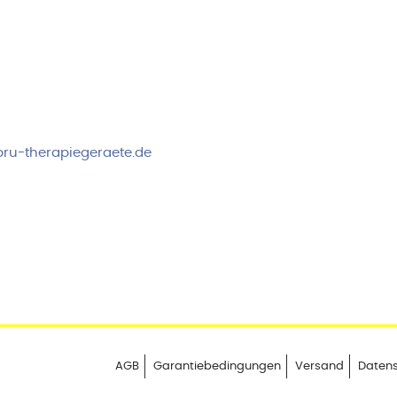
rvice & Beratung
Sicheres Zahlen über
00-17:00 Uhr
4:00 Uhr
 2778
ru-therapiegeraete.de
AGB
Garantiebedingungen
Versand
Daten