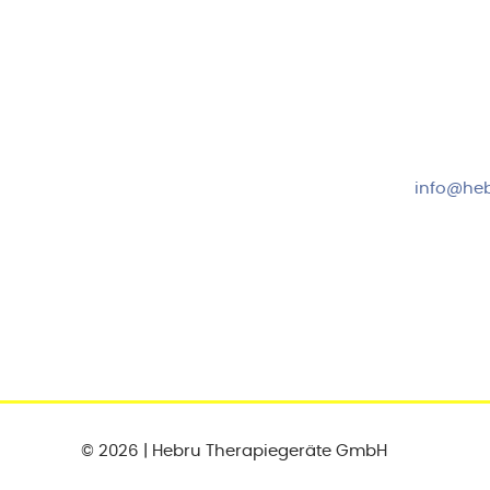
Hebru Therapiegeräte GmbH
Kundense
Neuseser-Tal-Straße 7
Mo-Do: 8:
97999 Igersheim
Fr: 8:00-1
Folge uns auf
+49 7931
info@heb
© 2026 | Hebru Therapiegeräte GmbH