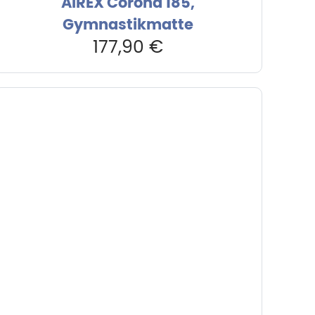
AIREX Corona 185,
Gymnastikmatte
177,90
€