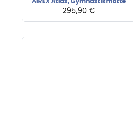
AIREX Atlas, Gymnastikmatte
295,90
€