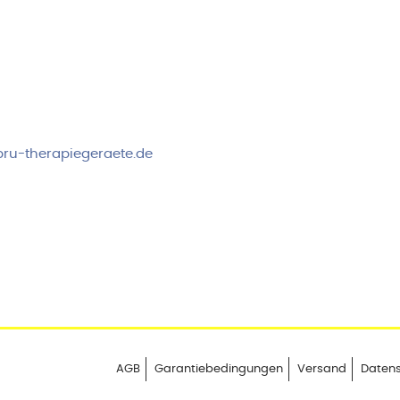
rvice & Beratung
Sicheres Zahlen über
00-17:00 Uhr
4:00 Uhr
 2778
ru-therapiegeraete.de
AGB
Garantiebedingungen
Versand
Daten