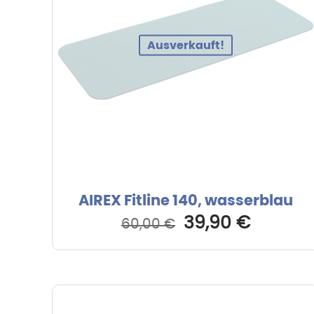
Ausverkauft!
AIREX Fitline 140, wasserblau
Ursprünglicher
Aktuell
39,90
€
60,00
€
Preis
Preis
war:
ist:
60,00 €
39,90 €