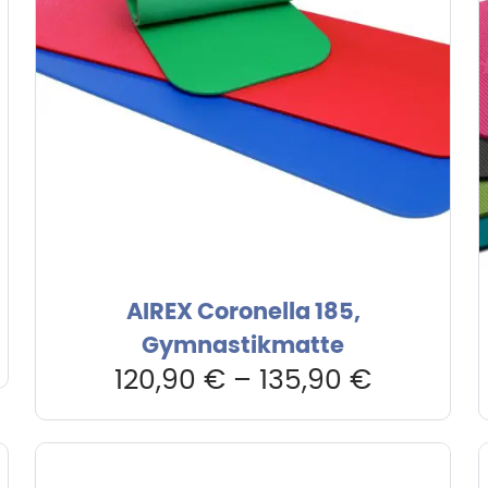
AIREX Coronella 185,
er
Gymnastikmatte
120,90
€
–
135,90
€
.