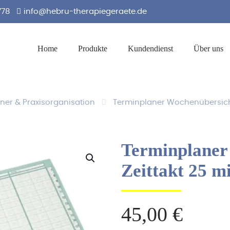
778
info@hebru-therapiegeraete.de
Home
Produkte
Kundendienst
Über uns
ner & Praxisorganisation
Terminplaner Wochenübersicht 
Terminplaner
Zeittakt 25 mi
45,00
€