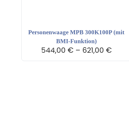
Personenwaage MPB 300K100P (mit
BMI-Funktion)
544,00
€
–
621,00
€
Hebru Therapiegeräte GmbH
Kundense
Neuseser-Tal-Straße 7
Mo-Do: 8:
97999 Igersheim
Fr: 8:00-1
Folge uns auf
+49 7931