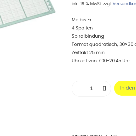
inkl. 19 % MwSt.
zzgl.
Versandko
Mo.bis Fr.
4 Spalten
Spiralbindung
Format quadratisch, 30×30
Zeittakt 25 min.
Uhrzeit von 7.00-20.45 Uhr
Terminplaner
In de
Wochenübersicht
Zeittakt
25
min.
4
Spalten