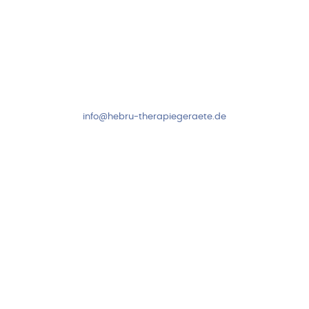
Kundenservice & Beratung
Mo-Do: 8:00-17:00 Uhr
Fr: 8:00-14:00 Uhr
+49 7931 2778
info@hebru-therapiegeraete.de
Sicheres Zahlen über