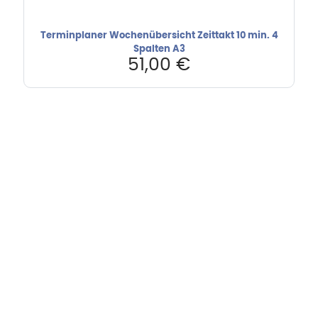
Terminplaner Wochenübersicht Zeittakt 10 min. 4
Spalten A3
51,00
€
Hebru Therapiegeräte GmbH
Neuseser-Tal-Straße 7
97999 Igersheim
Folge uns auf