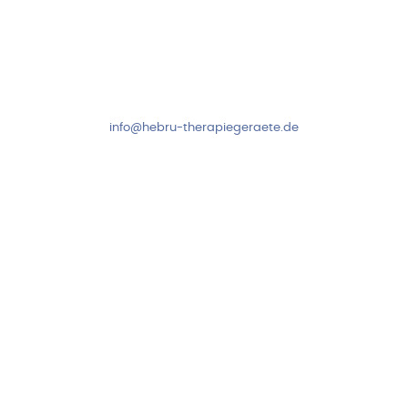
Kundenservice & Beratung
Mo-Do: 8:00-17:00 Uhr
Fr: 8:00-14:00 Uhr
+49 7931 2778
info@hebru-therapiegeraete.de
Sicheres Zahlen über