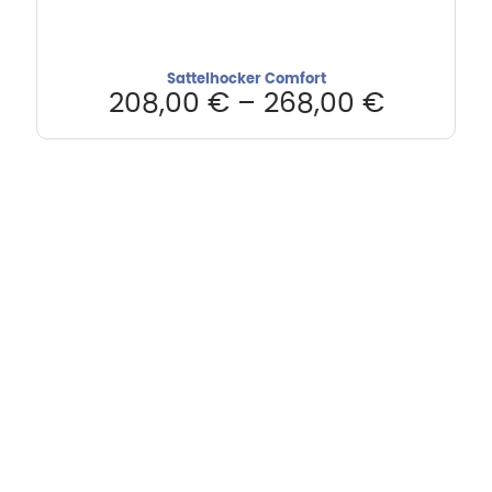
Sattelhocker Comfort
208,00
€
–
268,00
€
Hebru Therapiegeräte GmbH
Neuseser-Tal-Straße 7
97999 Igersheim
Folge uns auf