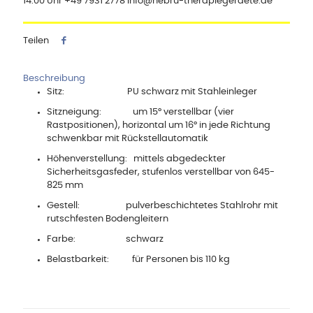
14:00 Uhr +49 7931 2778 info@hebru-therapiegeraete.de
Teilen
Beschreibung
Sitz: PU schwarz mit Stahleinleger
Sitzneigung: um 15° verstellbar (vier
Rastpositionen), horizontal um 16° in jede Richtung
schwenkbar mit Rückstellautomatik
Höhenverstellung: mittels abgedeckter
Sicherheitsgasfeder, stufenlos verstellbar von 645-
825 mm
Gestell: pulverbeschichtetes Stahlrohr mit
rutschfesten Bodengleitern
Farbe: schwarz
Belastbarkeit: für Personen bis 110 kg