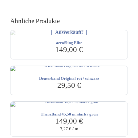
Ähnliche Produkte
Ausverkauft!
aeroSling Elite
149,00
€
Deuserband Original rot / schwarz
29,50
€
TheraBand 45,50 m, stark / grün
149,00
€
3,27
€
/
m