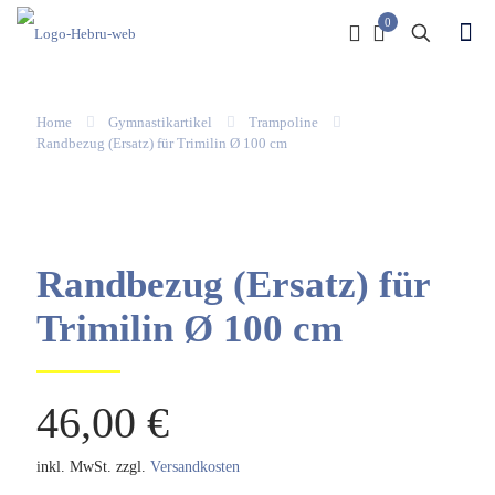
0
Home
Gymnastikartikel
Trampoline
Randbezug (Ersatz) für Trimilin Ø 100 cm
Randbezug (Ersatz) für
Trimilin Ø 100 cm
46,00
€
inkl. MwSt.
zzgl.
Versandkosten