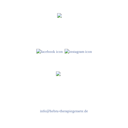
Hebru Therapiegeräte GmbH
Neuseser-Tal-Straße 7
97999 Igersheim
Folge uns auf
Kundenservice & Beratung
Mo-Do: 8:00-17:00 Uhr
Fr: 8:00-14:00 Uhr
+49 7931 2778
info@hebru-therapiegeraete.de