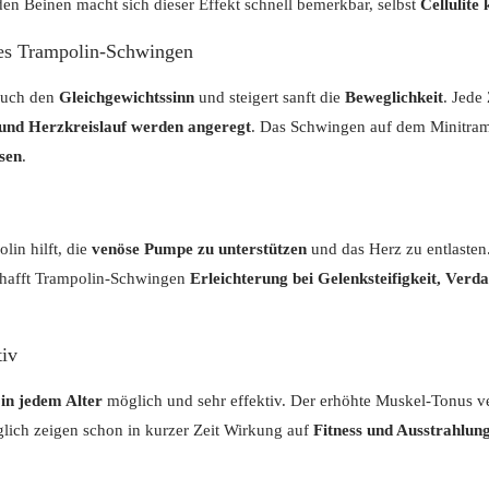
en Beinen macht sich dieser Effekt schnell bemerkbar, selbst
Cellulite
ges Trampolin-Schwingen
 auch den
Gleichgewichtssinn
und steigert sanft die
Beweglichkeit
. Jede
 und Herzkreislauf werden angeregt
. Das Schwingen auf dem Minitram
sen
.
in hilft, die
venöse Pumpe zu unterstützen
und das Herz zu entlasten
chafft Trampolin-Schwingen
Erleichterung bei Gelenksteifigkeit, Ver
tiv
in jedem Alter
möglich und sehr effektiv. Der erhöhte Muskel-Tonus v
glich zeigen schon in kurzer Zeit Wirkung auf
Fitness und Ausstrahlun