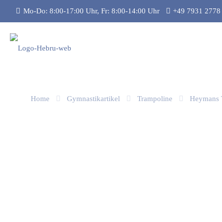
Mo-Do: 8:00-17:00 Uhr, Fr: 8:00-14:00 Uhr
+49 7931 2778
Home
Gymnastikartikel
Trampoline
Heymans T