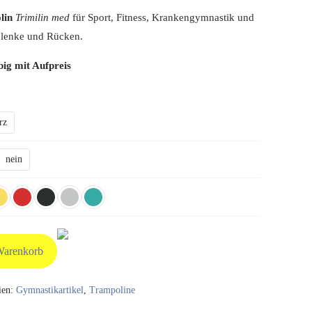
lin
Trimilin med
für Sport, Fitness, Krankengymnastik und
elenke und Rücken.
big mit Aufpreis
rz
nein
Warenkorb
ien:
Gymnastikartikel
,
Trampoline