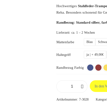
Hochwertiges
Stahlfeder-Trampo
Reha. Besonders schonend für G
Randbezug: Standard silber, far
Lieferzeit:
ca. 1 – 2 Wochen
Mattenfarbe
Blau
Schwa
Haltegriff
ja | + 49,00€
Randbezug Farbig
Heymans
In den 
Trimilin
Med
Artikelnummer:
7-3028
Kategor
Menge