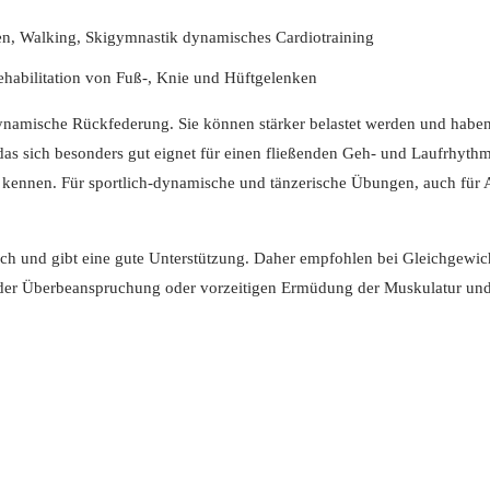
en, Walking, Skigymnastik dynamisches Cardiotraining
ehabilitation von Fuß-, Knie und Hüftgelenken
r dynamische Rückfederung. Sie können stärker belastet werden und hab
as sich besonders gut eignet für einen fließenden Geh- und Laufrhyt
ennen. Für sportlich-dynamische und tänzerische Übungen, auch für Au
ch und gibt eine gute Unterstützung. Daher empfohlen bei Gleichgewich
hr der Überbeanspruchung oder vorzeitigen Ermüdung der Muskulatur und