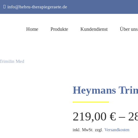
info@hebru-therapiegeraete.de
Home
Produkte
Kundendienst
Über uns
rimilin Med
Heymans Trim
219,00
€
–
2
inkl. MwSt.
zzgl.
Versandkosten