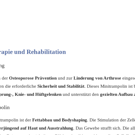
rapie und Rehabilitation
ng
n der
Osteoporose Prävention
und zur
Linderung von Arthrose
eingese
en die erforderliche
Sicherheit und Stabilität
. Dieses Minitrampolin ist
Sprung-, Knie- und Hüftgelenken
und unterstützt den
gezielten Aufbau
polin
trampolin ist der
Fettabbau und Bodyshaping
. Die Stimulation der Ze
rjüngend auf Haut und Ausstrahlung
. Das Gewebe strafft sich. Die a