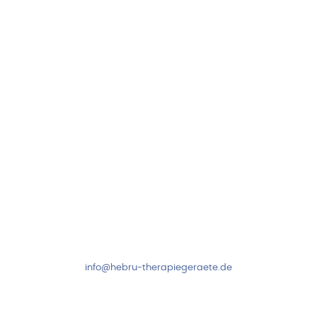
Hebru Therapiegeräte GmbH
Neuseser-Tal-Straße 7
97999 Igersheim
Folge uns auf
Kundenservice & Beratung
Mo-Do: 8:00-17:00 Uhr
Fr: 8:00-14:00 Uhr
+49 7931 2778
info@hebru-therapiegeraete.de