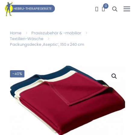
0
Home
Praxiszubehör & -mobiliar
Textilien-Wäsche
Packungsdecke ‚Aseptic‘, 150 x 240 cm
-40%