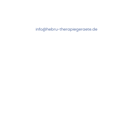
Mo-Do: 8:00-17:00 Uhr
Fr: 8:00-14:00 Uhr
+49 7931 2778
info@hebru-therapiegeraete.de
Sicheres Zahlen über
Newsletter abonnieren