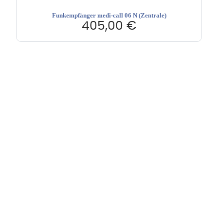
Funkempfänger medi-call 06 N (Zentrale)
405,00
€
Hebru Therapiegeräte GmbH
Neuseser-Tal-Straße 7
97999 Igersheim
Folge uns auf
Kundenservice & Beratung