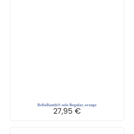
BellaBambi® solo Regular, orange
27,95
€