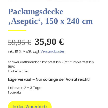
Packungsdecke
‚Aseptic‘, 150 x 240 cm
Ursprünglicher
Aktueller
35,90
€
59,95
€
Preis
Preis
inkl. 19 % MwSt.
zzgl.
Versandkosten
war:
ist:
59,95 €
35,90 €.
schwer entflammbar, kochfest bis 95°C, tumblerfest bis
95°C
Farbe: kamel
Lagerverkauf – Nur solange der Vorrat reicht!
Lieferzeit:
2 – 3 Tage
1 vorrätig
In den Warenkorb