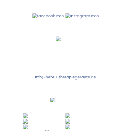
Folge uns auf
Kundenservice & Beratung
Mo-Do: 8:00-17:00 Uhr
Fr: 8:00-14:00 Uhr
+49 7931 2778
info@hebru-therapiegeraete.de
Sicheres Zahlen über