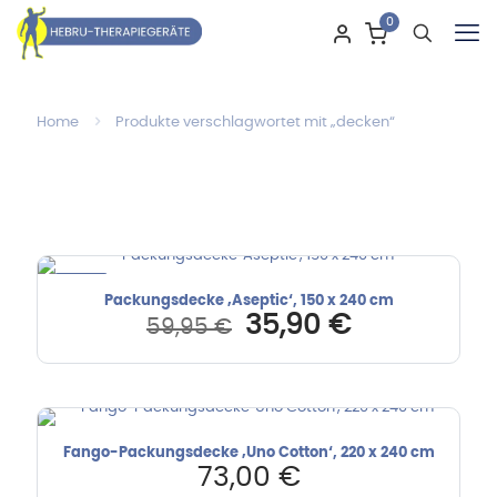
0
Home
Produkte verschlagwortet mit „decken“
-40%
Packungsdecke ‚Aseptic‘, 150 x 240 cm
Ursprünglicher
Aktueller
35,90
€
59,95
€
Preis
Preis
war:
ist:
59,95 €
35,90 €.
Fango-Packungsdecke ‚Uno Cotton‘, 220 x 240 cm
73,00
€