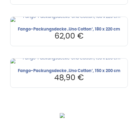
Fango-Packungsdecke ‚Uno Cotton‘, 180 x 220 cm
62,00
€
Fango-Packungsdecke ‚Uno Cotton‘, 150 x 200 cm
48,90
€
Hebru Therapiegeräte GmbH
Neuseser-Tal-Straße 7
97999 Igersheim