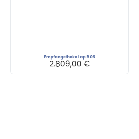
Empfangstheke Lap R 06
2.809,00
€
Hebru Therapiegeräte GmbH
Neuseser-Tal-Straße 7
97999 Igersheim
Folge uns auf