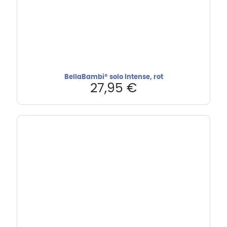
BellaBambi® solo Intense, rot
27,95
€