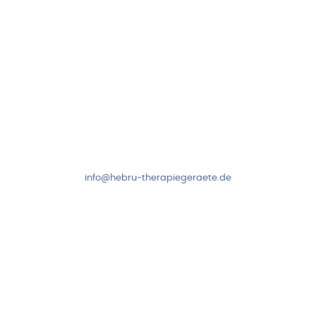
Kundenservice & Beratung
Mo-Do: 8:00-17:00 Uhr
Fr: 8:00-14:00 Uhr
+49 7931 2778
info@hebru-therapiegeraete.de
Sicheres Zahlen über