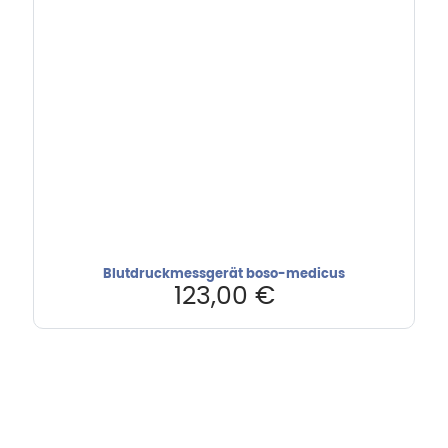
Blutdruckmessgerät boso-medicus
123,00
€
Hebru Therapiegeräte GmbH