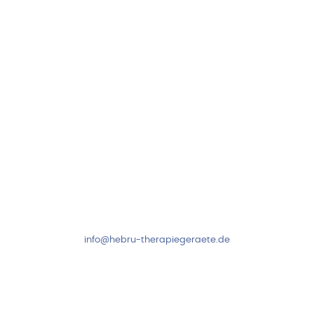
Neuseser-Tal-Straße 7
97999 Igersheim
Folge uns auf
Kundenservice & Beratung
Mo-Do: 8:00-17:00 Uhr
Fr: 8:00-14:00 Uhr
+49 7931 2778
info@hebru-therapiegeraete.de