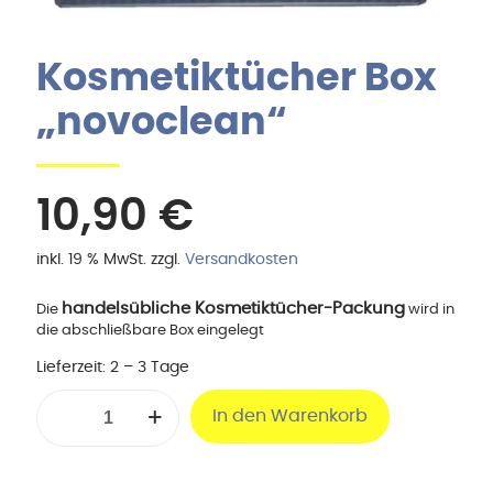
Kosmetiktücher Box
„novoclean“
10,90
€
inkl. 19 % MwSt.
zzgl.
Versandkosten
handelsübliche Kosmetiktücher-Packung
Die
wird in
die abschließbare Box eingelegt
Lieferzeit:
2 – 3 Tage
Kosmetiktücher
In den Warenkorb
Box
"novoclean"
Menge