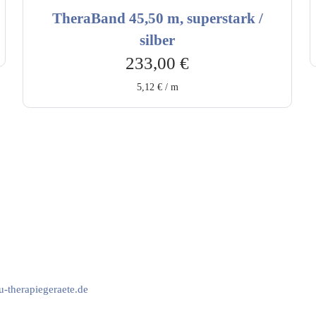
TheraBand 45,50 m, superstark /
silber
233,00
€
5,12
€
/
m
vice & Beratung
Sicheres Zahlen über
00-17:00 Uhr
4:00 Uhr
2778
-therapiegeraete.de