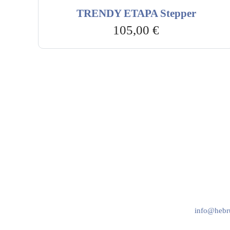
TRENDY ETAPA Stepper
105,00
€
Hebru Therapiegeräte GmbH
Kundenser
Neuseser-Tal-Straße 7
Mo-Do: 8:
97999 Igersheim
Fr: 8:00-1
Folge uns auf
+49 7931 
info@hebru