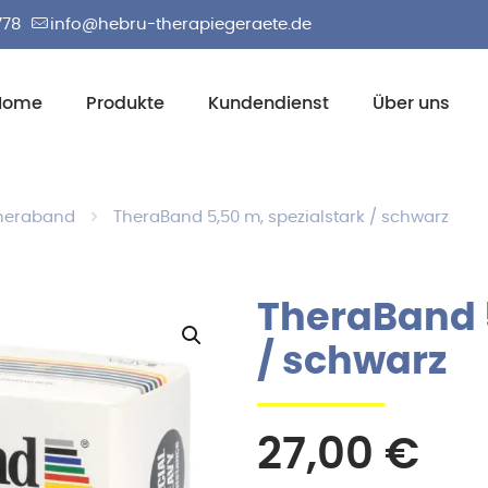
778
info@hebru-therapiegeraete.de
Home
Produkte
Kundendienst
Über uns
heraband
TheraBand 5,50 m, spezialstark / schwarz
TheraBand 5
/ schwarz
27,00
€