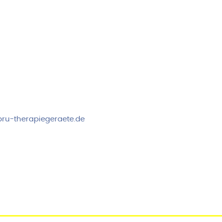
rvice & Beratung
Sicheres Zahlen über
00-17:00 Uhr
4:00 Uhr
 2778
ru-therapiegeraete.de