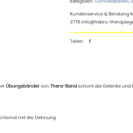
Kategorien:
Gymnastikartikel
,
Ü
Kundenservice & Beratung Mo-
2778 info@hebru-therapieg
Teilen
der
Übungsbänder
von
Thera-Band
schont die Gelenke und b
portional mit der Dehnung