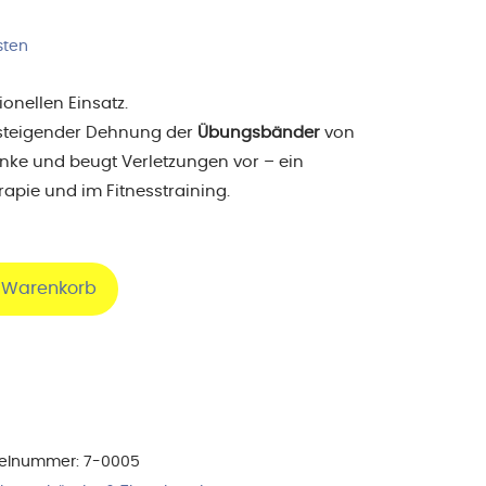
sten
ionellen Einsatz.
i steigender Dehnung der
Übungsbänder
von
nke und beugt Verletzungen vor – ein
rapie und im Fitnesstraining.
n Warenkorb
kelnummer:
7-0005