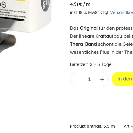
4,91
€
/
m
inkl. 19 % MwSt.
zzgl.
Versandko
Das
Original
für den profess
Der lineare Kraftaufbau be
Thera-Band
schont die Gele
wesentliches Plus in der The
Lieferzeit:
3 – 5 Tage
TheraBand
In de
5,50
m,
spezialstark
/
schwarz
Menge
Produkt enthält: 5,5
m
Arti