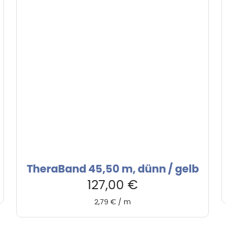
TheraBand 45,50 m, dünn / gelb
127,00
€
2,79
€
/
m