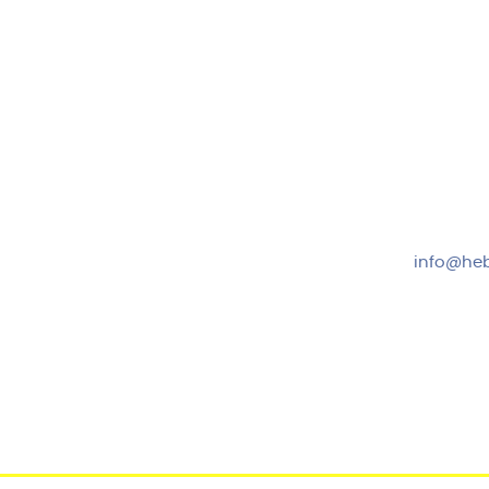
Hebru Therapiegeräte GmbH
Kundense
Neuseser-Tal-Straße 7
Mo-Do: 8:
97999 Igersheim
Fr: 8:00-1
Folge uns auf
+49 7931
info@heb