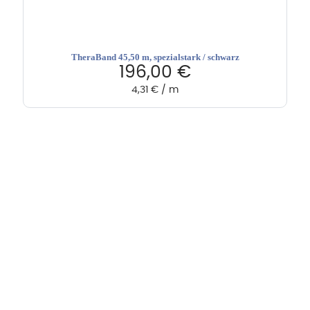
TheraBand 45,50 m, spezialstark / schwarz
196,00
€
4,31
€
/
m
Hebru Therapiegeräte GmbH
Neuseser-Tal-Straße 7
97999 Igersheim
Folge uns auf