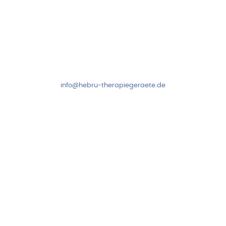
Kundenservice & Beratung
Mo-Do: 8:00-17:00 Uhr
Fr: 8:00-14:00 Uhr
+49 7931 2778
info@hebru-therapiegeraete.de
Sicheres Zahlen über