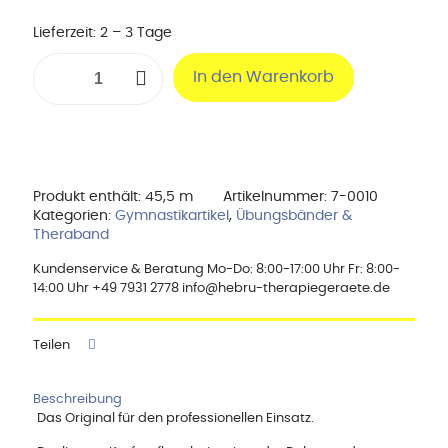
Lieferzeit:
2 – 3 Tage
TheraBand
In den Warenkorb
45,50
m,
extrastark
/
blau
Menge
Produkt enthält: 45,5
m
Artikelnummer:
7-0010
Kategorien:
Gymnastikartikel
,
Übungsbänder &
Theraband
Kundenservice & Beratung Mo-Do: 8:00-17:00 Uhr Fr: 8:00-
14:00 Uhr +49 7931 2778 info@hebru-therapiegeraete.de
Teilen
Beschreibung
Das Original für den professionellen Einsatz.