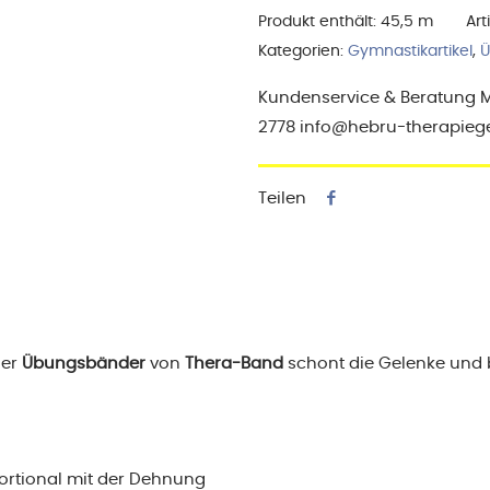
Menge
Produkt enthält: 45,5
m
Ar
Kategorien:
Gymnastikartikel
,
Ü
Kundenservice & Beratung Mo-
2778 info@hebru-therapieg
Teilen
der
Übungsbänder
von
Thera-Band
schont die Gelenke und b
portional mit der Dehnung