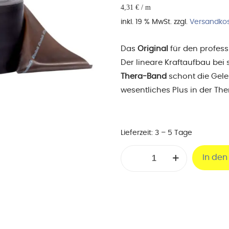
4,31
€
/
m
inkl. 19 % MwSt.
zzgl.
Versandko
Das
Original
für den profess
Der lineare Kraftaufbau be
Thera-Band
schont die Gele
wesentliches Plus in der The
Lieferzeit:
3 – 5 Tage
TheraBand
In de
45,50
m,
spezialstark
/
schwarz