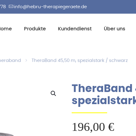
778
info@hebru-therapiegeraete.de
Home
Produkte
Kundendienst
Über uns
heraband
TheraBand 45,50 m, spezialstark / schwarz
TheraBand 
spezialstar
196,00
€