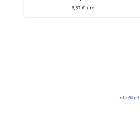
6,57
€
/
m
Hebru Therapiegeräte GmbH
Kundense
Neuseser-Tal-Straße 7
Mo-Do: 8:
97999 Igersheim
Fr: 8:00-1
Folge uns auf
+49 7931
info@heb