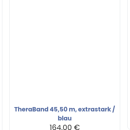
TheraBand 45,50 m, extrastark /
blau
164,00
€