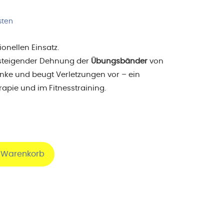
sten
ionellen Einsatz.
i steigender Dehnung der
Übungsbänder
von
nke und beugt Verletzungen vor – ein
rapie und im Fitnesstraining.
n Warenkorb