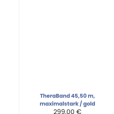
TheraBand 45,50 m,
maximalstark / gold
299,00
€