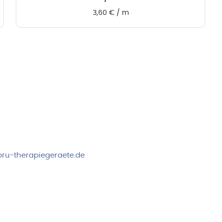
3,60
€
/
m
rvice & Beratung
Sicheres Zahlen über
00-17:00 Uhr
4:00 Uhr
 2778
ru-therapiegeraete.de