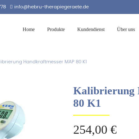
778
info@hebru-therapiegeraete.de
Home
Produkte
Kundendienst
Über uns
librierung Handkraftmesser MAP 80 K1
Kalibrierung
80 K1
254,00
€