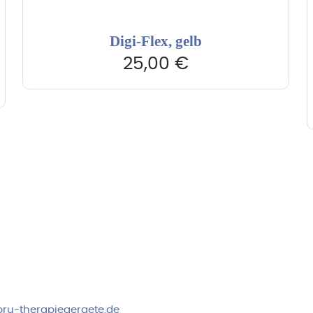
Digi-Flex, gelb
25,00
€
rvice & Beratung
Sicheres Zahlen über
00-17:00 Uhr
4:00 Uhr
 2778
ru-therapiegeraete.de