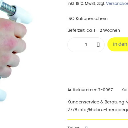
inkl. 19 % MwSt.
zzgl.
Versandko
ISO Kalibrierschein
Lieferzeit:
ca. 1 – 2 Wochen
Kalibrierung
In de
Handkraftmesser
MAP
80
K1
Menge
Artikelnummer:
7-0067
Kat
Kundenservice & Beratung Mo-
2778 info@hebru-therapieg