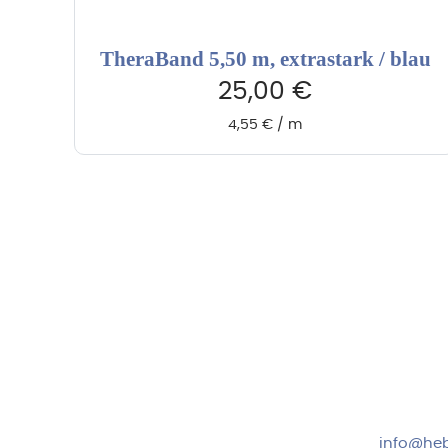
TheraBand 5,50 m, extrastark / blau
25,00
€
4,55
€
/
m
Hebru Therapiegeräte GmbH
Kundense
Neuseser-Tal-Straße 7
Mo-Do: 8:
97999 Igersheim
Fr: 8:00-1
Folge uns auf
+49 7931
info@heb