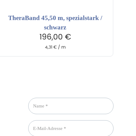
TheraBand 45,50 m, spezialstark /
schwarz
196,00
€
4,31
€
/
m
Newsletter abonnieren