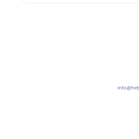
Hebru Therapiegeräte GmbH
Kundense
Neuseser-Tal-Straße 7
Mo-Do: 8:
97999 Igersheim
Fr: 8:00-1
Folge uns auf
+49 7931
info@heb