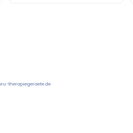
rvice & Beratung
Sicheres Zahlen über
00-17:00 Uhr
4:00 Uhr
 2778
ru-therapiegeraete.de