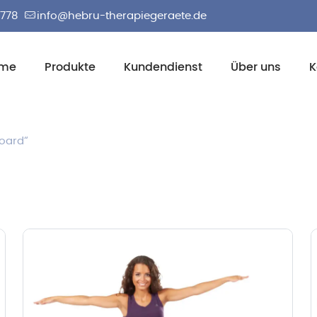
2778
info@hebru-therapiegeraete.de
me
Produkte
Kundendienst
Über uns
K
board“