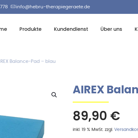
2778
info@hebru-therapiegeraete.de
me
Produkte
Kundendienst
Über uns
K
IREX Balance-Pad – blau
AIREX Bala
89,90
€
inkl. 19 % MwSt.
zzgl.
Versandko