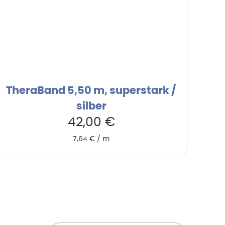
TheraBand 5,50 m, superstark /
silber
42,00
€
7,64
€
/
m
Newsletter abonnieren