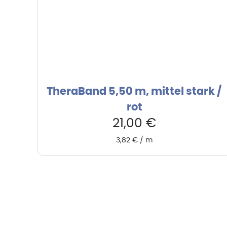
TheraBand 5,50 m, mittel stark /
rot
21,00
€
3,82
€
/
m
Hebru Therapiegeräte GmbH
Kundense
Neuseser-Tal-Straße 7
Mo-Do: 8: