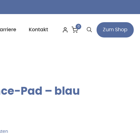
0
Zum Shop
arriere
Kontakt
nce-Pad – blau
sten