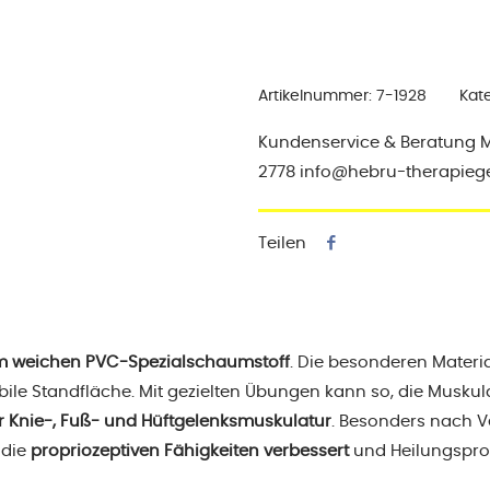
blau
Menge
Artikelnummer:
7-1928
Kat
Kundenservice & Beratung Mo-
2778 info@hebru-therapieg
Teilen
m weichen PVC-Spezialschaumstoff
. Die besonderen Materi
bile Standfläche. Mit gezielten Übungen kann so, die Muskul
er Knie-, Fuß- und Hüftgelenksmuskulatur
. Besonders nach V
 die
propriozeptiven Fähigkeiten verbessert
und Heilungspro