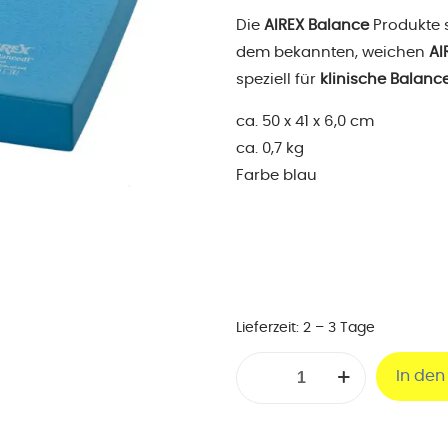
Die
AIREX Balance
Produkte s
dem bekannten, weichen
AI
speziell für
klinische Balan
ca. 50 x 41 x 6,0 cm
ca. 0,7 kg
Farbe blau
Lieferzeit:
2 – 3 Tage
AIREX
In de
Balance-
Pad
-