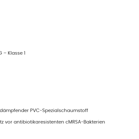
 – Klasse 1
d dämpfender PVC-Spezialschaumstoff
utz vor antibiotikaresistenten cMRSA-Bakterien