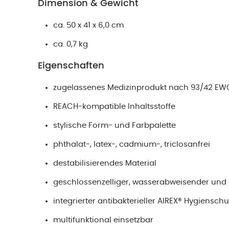
Dimension & Gewicht
ca. 50 x 41 x 6,0 cm
ca. 0,7 kg
Eigenschaften
zugelassenes Medizinprodukt nach 93/42 EWG
REACH-kompatible Inhaltsstoffe
stylische Form- und Farbpalette
phthalat-, latex-, cadmium-, triclosanfrei
destabilisierendes Material
geschlossenzelliger, wasserabweisender un
integrierter antibakterieller AIREX® Hygiensch
multifunktional einsetzbar