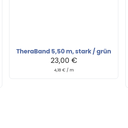
TheraBand 5,50 m, stark / grün
23,00
€
4,18
€
/
m
rvice & Beratung
Sicheres Zahlen über
00-17:00 Uhr