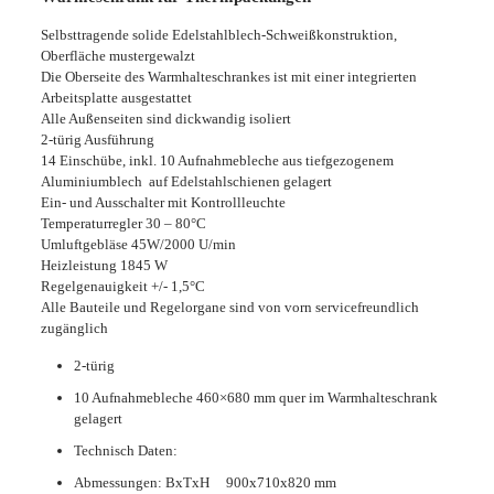
Selbsttragende solide Edelstahlblech-Schweißkonstruktion,
Oberfläche mustergewalzt
Die Oberseite des Warmhalteschrankes ist mit einer integrierten
Arbeitsplatte ausgestattet
Alle Außenseiten sind dickwandig isoliert
2-türig Ausführung
14 Einschübe, inkl. 10 Aufnahmebleche aus tiefgezogenem
Aluminiumblech auf Edelstahlschienen gelagert
Ein- und Ausschalter mit Kontrollleuchte
Temperaturregler 30 – 80°C
Umluftgebläse 45W/2000 U/min
Heizleistung 1845 W
Regelgenauigkeit +/- 1,5°C
Alle Bauteile und Regelorgane sind von vorn servicefreundlich
zugänglich
2-türig
10 Aufnahmebleche 460×680 mm quer im Warmhalteschrank
gelagert
Technisch Daten:
Abmessungen: BxTxH 900x710x820 mm