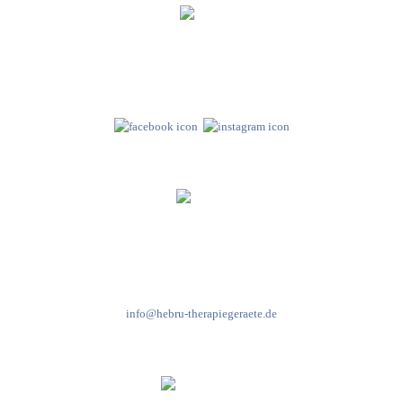
Hebru Therapiegeräte GmbH
Neuseser-Tal-Straße 7
97999 Igersheim
Folge uns auf
Kundenservice & Beratung
Mo-Do: 8:00-17:00 Uhr
Fr: 8:00-14:00 Uhr
+49 7931 2778
info@hebru-therapiegeraete.de
Sicheres Zahlen über