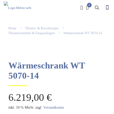
0
Home
Thermo- & Kryotherapie
Thermoschränke & Fangoanlagen
Wärmeschrank WT 5070-14
Wärmeschrank WT
5070-14
6.219,00
€
inkl. 19 % MwSt.
zzgl.
Versandkosten