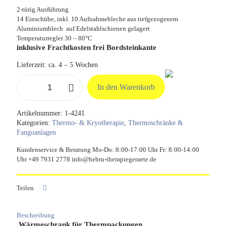
2-türig Ausführung
14 Einschübe, inkl. 10 Aufnahmebleche aus tiefgezogenem
Aluminiumblech auf Edelstahlschienen gelagert
Temperaturregler 30 – 80°C
inklusive Frachtkosten frei Bordsteinkante
Lieferzeit:
ca. 4 – 5 Wochen
Wärmeschrank
In den Warenkorb
WT
5070-
14
Artikelnummer:
1-4241
Menge
Kategorien:
Thermo- & Kryotherapie
,
Thermoschränke &
Fangoanlagen
Kundenservice & Beratung Mo-Do: 8:00-17:00 Uhr Fr: 8:00-14:00
Uhr +49 7931 2778 info@hebru-therapiegeraete.de
Teilen
Beschreibung
Wärmeschrank für Thermpackungen