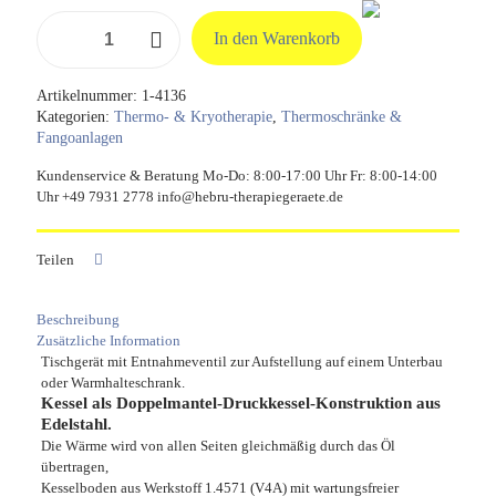
Rührwerk
In den Warenkorb
ER
100
N
Artikelnummer:
1-4136
-
Kategorien:
Thermo- & Kryotherapie
,
Thermoschränke &
Doppelmantel-
Fangoanlagen
Druckkessel
Menge
Kundenservice & Beratung Mo-Do: 8:00-17:00 Uhr Fr: 8:00-14:00
Uhr +49 7931 2778 info@hebru-therapiegeraete.de
Teilen
Beschreibung
Zusätzliche Information
Tischgerät mit Entnahmeventil zur Aufstellung auf einem Unterbau
oder Warmhalteschrank.
Kessel als Doppelmantel-Druckkessel-Konstruktion aus
Edelstahl.
Die Wärme wird von allen Seiten gleichmäßig durch das Öl
übertragen,
Kesselboden aus Werkstoff 1.4571 (V4A) mit wartungsfreier