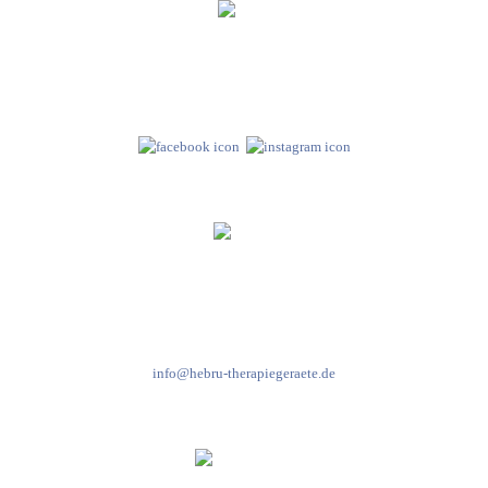
Hebru Therapiegeräte GmbH
Neuseser-Tal-Straße 7
97999 Igersheim
Folge uns auf
Kundenservice & Beratung
Mo-Do: 8:00-17:00 Uhr
Fr: 8:00-14:00 Uhr
+49 7931 2778
info@hebru-therapiegeraete.de
Sicheres Zahlen über