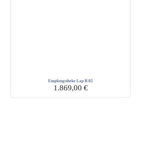
Empfangstheke Lap R 02
1.869,00
€
Hebru Therapiegeräte GmbH
Neuseser-Tal-Straße 7