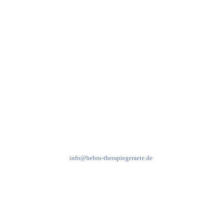
97999 Igersheim
Folge uns auf
Kundenservice & Beratung
Mo-Do: 8:00-17:00 Uhr
Fr: 8:00-14:00 Uhr
+49 7931 2778
info@hebru-therapiegeraete.de
Sicheres Zahlen über