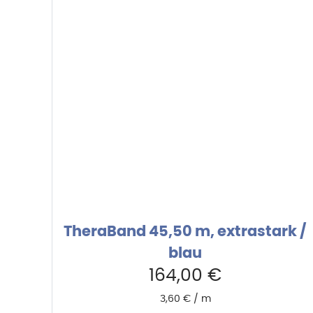
TheraBand 45,50 m, extrastark /
blau
164,00
€
3,60
€
/
m