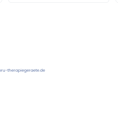
rvice & Beratung
Sicheres Zahlen über
00-17:00 Uhr
4:00 Uhr
 2778
ru-therapiegeraete.de