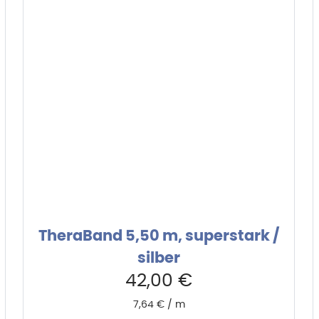
TheraBand 5,50 m, superstark /
silber
42,00
€
7,64
€
/
m