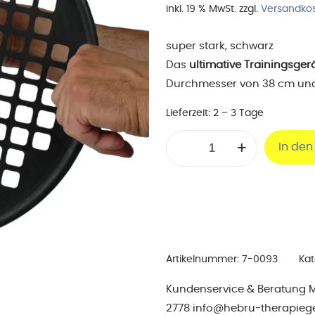
inkl. 19 % MwSt.
zzgl.
Versandko
super stark, schwarz
Das
ultimative Trainingsger
Durchmesser von 38 cm und 
Lieferzeit:
2 – 3 Tage
Power-
In de
Web
Senior
38cm
ø,
super
stark
Artikelnummer:
7-0093
Kat
Menge
Kundenservice & Beratung Mo-
2778 info@hebru-therapieg