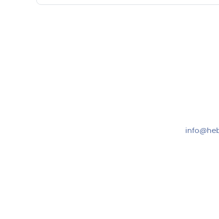
Hebru Therapiegeräte GmbH
Kundense
Neuseser-Tal-Straße 7
Mo-Do: 8:
97999 Igersheim
Fr: 8:00-1
Folge uns auf
+49 7931
info@heb