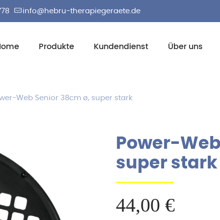
778
info@hebru-therapiegeraete.de
Home
Produkte
Kundendienst
Über uns
wer-Web Senior 38cm ø, super stark
Power-Web 
super stark
44,00
€