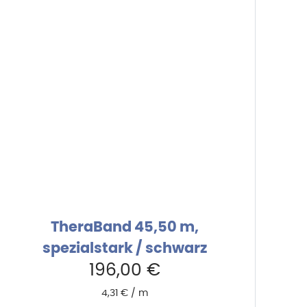
TheraBand 45,50 m,
spezialstark / schwarz
196,00
€
4,31
€
/
m