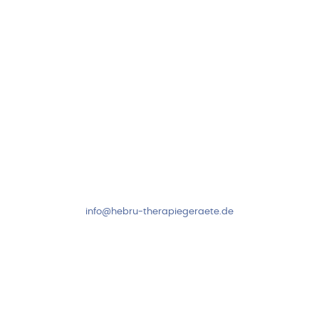
Folge uns auf
Kundenservice & Beratung
Mo-Do: 8:00-17:00 Uhr
Fr: 8:00-14:00 Uhr
+49 7931 2778
info@hebru-therapiegeraete.de
Sicheres Zahlen über