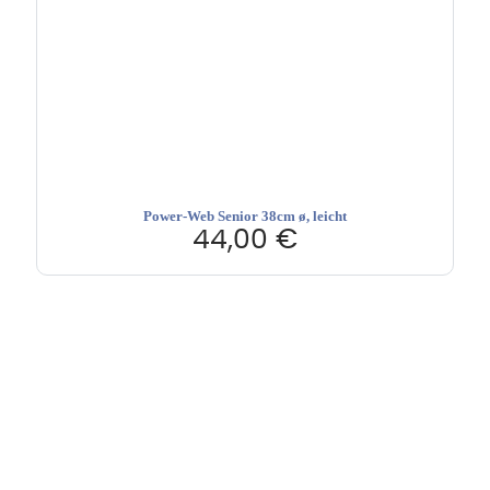
Power-Web Senior 38cm ø, leicht
44,00
€
Hebru Therapiegeräte GmbH
Neuseser-Tal-Straße 7
97999 Igersheim