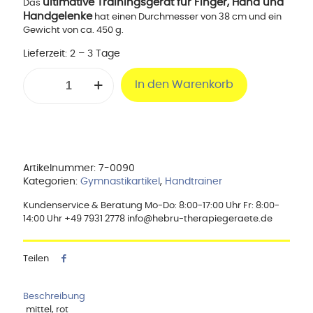
ultimative Trainingsgerät für Finger, Hand und
Das
Handgelenke
hat einen Durchmesser von 38 cm und ein
Gewicht von ca. 450 g.
Lieferzeit:
2 – 3 Tage
Power-
In den Warenkorb
Web
Senior
38cm
ø,
mittel
Menge
Artikelnummer:
7-0090
Kategorien:
Gymnastikartikel
,
Handtrainer
Kundenservice & Beratung Mo-Do: 8:00-17:00 Uhr Fr: 8:00-
14:00 Uhr +49 7931 2778 info@hebru-therapiegeraete.de
Teilen
Beschreibung
mittel, rot