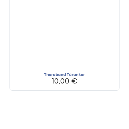
Theraband Türanker
10,00
€
Hebru Therapiegeräte GmbH
Neuseser-Tal-Straße 7