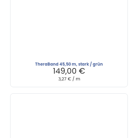
TheraBand 45,50 m, stark / grün
149,00
€
3,27
€
/
m