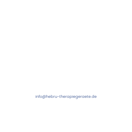
97999 Igersheim
Folge uns auf
Kundenservice & Beratung
Mo-Do: 8:00-17:00 Uhr
Fr: 8:00-14:00 Uhr
+49 7931 2778
info@hebru-therapiegeraete.de