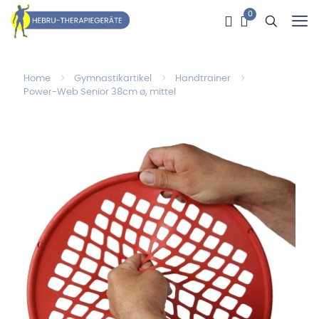
0
Home
Gymnastikartikel
Handtrainer
Power-Web Senior 38cm ø, mittel