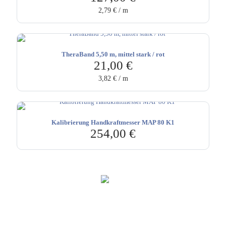
2,79
€
/
m
TheraBand 5,50 m, mittel stark / rot
21,00
€
3,82
€
/
m
Kalibrierung Handkraftmesser MAP 80 K1
254,00
€
Hebru Therapiegeräte GmbH
Neuseser-Tal-Straße 7
97999 Igersheim
Folge uns auf