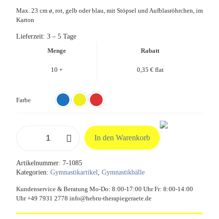
Max. 23 cm ø, rot, gelb oder blau, mit Stöpsel und Aufblasröhrchen, im
Karton
Lieferzeit:
3 – 5 Tage
Menge
Rabatt
10 +
0,35
€
flat
Farbe
Over-
In den Warenkorb
Ball
im
Karton
Artikelnummer:
7-1085
Menge
Kategorien:
Gymnastikartikel
,
Gymnastikbälle
Kundenservice & Beratung Mo-Do: 8:00-17:00 Uhr Fr: 8:00-14:00
Uhr +49 7931 2778 info@hebru-therapiegeraete.de