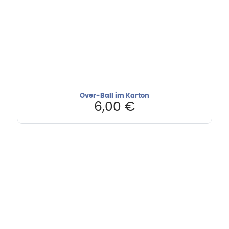
Over-Ball im Karton
6,00
€
Hebru Therapiegeräte GmbH
Neuseser-Tal-Straße 7
97999 Igersheim
Folge uns auf