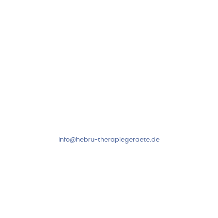
Kundenservice & Beratung
Mo-Do: 8:00-17:00 Uhr
Fr: 8:00-14:00 Uhr
+49 7931 2778
info@hebru-therapiegeraete.de
Sicheres Zahlen über