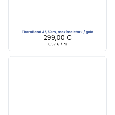
TheraBand 45,50 m, maximalstark / gold
299,00
€
6,57
€
/
m