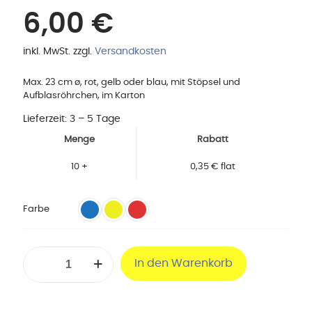
6,00
€
inkl. MwSt.
zzgl.
Versandkosten
Max. 23 cm ø, rot, gelb oder blau, mit Stöpsel und
Aufblasröhrchen, im Karton
Lieferzeit:
3 – 5 Tage
Menge
Rabatt
10 +
0,35
€
flat
Farbe
Over-
In den Warenkorb
Ball
im
Karton
Menge