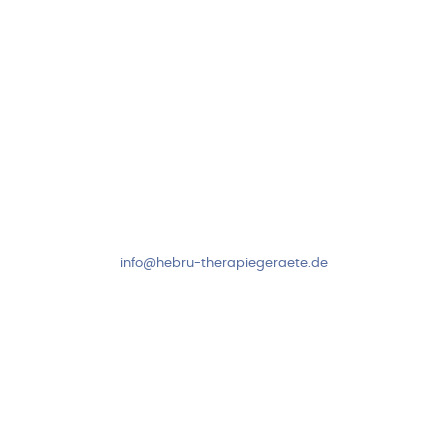
Kundenservice & Beratung
Mo-Do: 8:00-17:00 Uhr
Fr: 8:00-14:00 Uhr
+49 7931 2778
info@hebru-therapiegeraete.de
Sicheres Zahlen über