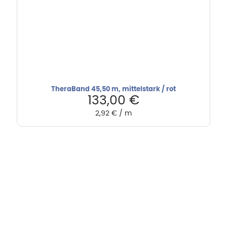
TheraBand 45,50 m, mittelstark / rot
133,00
€
2,92
€
/
m
Hebru Therapiegeräte GmbH
Neuseser-Tal-Straße 7
97999 Igersheim
Folge uns auf