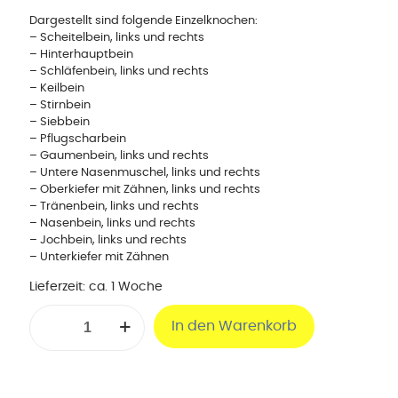
Dargestellt sind folgende Einzelknochen:
– Scheitelbein, links und rechts
– Hinterhauptbein
– Schläfenbein, links und rechts
– Keilbein
– Stirnbein
– Siebbein
– Pflugscharbein
– Gaumenbein, links und rechts
– Untere Nasenmuschel, links und rechts
– Oberkiefer mit Zähnen, links und rechts
– Tränenbein, links und rechts
– Nasenbein, links und rechts
– Jochbein, links und rechts
– Unterkiefer mit Zähnen
Lieferzeit:
ca. 1 Woche
Ostheopathie-
In den Warenkorb
Schädelmodell
22-
tlg
Menge