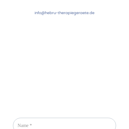
+49 7931 2778
info@hebru-therapiegeraete.de
Sicheres Zahlen über
Newsletter abonnieren