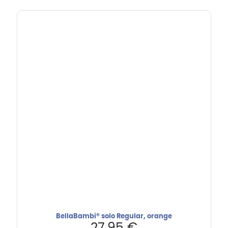
BellaBambi® solo Regular, orange
27,95
€