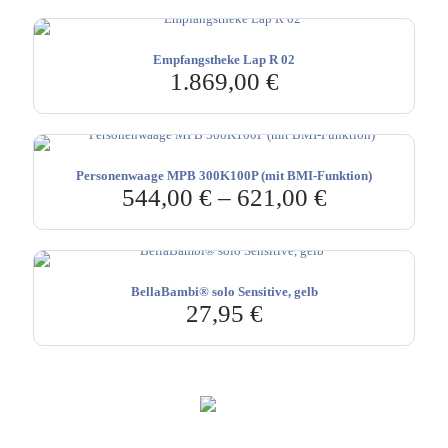
Empfangstheke Lap R 02
1.869,00
€
Personenwaage MPB 300K100P (mit BMI-Funktion)
544,00
€
–
621,00
€
BellaBambi® solo Sensitive, gelb
27,95
€
Hebru Therapiegeräte GmbH
Neuseser-Tal-Straße 7