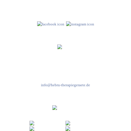
97999 Igersheim
Folge uns auf
Kundenservice & Beratung
Mo-Do: 8:00-17:00 Uhr
Fr: 8:00-14:00 Uhr
+49 7931 2778
info@hebru-therapiegeraete.de
Sicheres Zahlen über