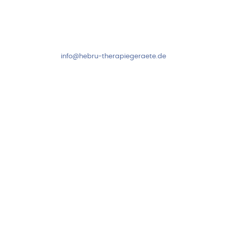
Kundenservice & Beratung
Mo-Do: 8:00-17:00 Uhr
Fr: 8:00-14:00 Uhr
+49 7931 2778
info@hebru-therapiegeraete.de
Sicheres Zahlen über