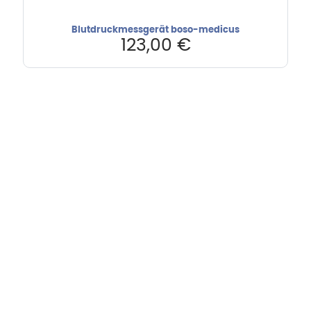
Blutdruckmessgerät boso-medicus
123,00
€
Hebru Therapiegeräte GmbH
Neuseser-Tal-Straße 7
97999 Igersheim
Folge uns auf