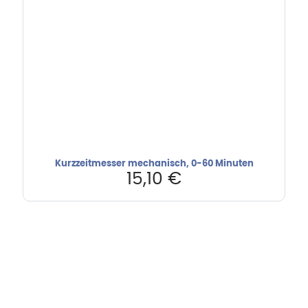
Kurzzeitmesser mechanisch, 0-60 Minuten
15,10
€
Hebru Therapiegeräte GmbH
Neuseser-Tal-Straße 7