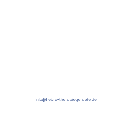
97999 Igersheim
Folge uns auf
Kundenservice & Beratung
Mo-Do: 8:00-17:00 Uhr
Fr: 8:00-14:00 Uhr
+49 7931 2778
info@hebru-therapiegeraete.de