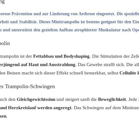
ng
orose Prävention
und zur
Linderung von Arthrose
eingesetzt. Die speziel
rheit und Stabilität
. Dieses Minitrampolin ist bestens geeignet für den 
n
und unterstützt den
gezielten Aufbau atrophierter Muskulatur nach Op
polin
trampolin ist der
Fettabbau und Bodyshaping
. Die Stimulation der Ze
rjüngend auf Haut und Ausstrahlung
. Das Gewebe strafft sich. Die a
en Beinen macht sich dieser Effekt schnell bemerkbar, selbst
Cellulite
ges Trampolin-Schwingen
 auch den
Gleichgewichtssinn
und steigert sanft die
Beweglichkeit
. Jede
 und Herzkreislauf werden angeregt
. Das Schwingen auf dem Minitram
sen
.