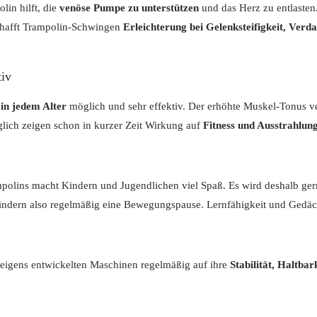
in hilft, die
venöse Pumpe zu unterstützen
und das Herz zu entlasten
chafft Trampolin-Schwingen
Erleichterung bei Gelenksteifigkeit, Ver
tiv
in jedem Alter
möglich und sehr effektiv. Der erhöhte Muskel-Tonus v
glich zeigen schon in kurzer Zeit Wirkung auf
Fitness und Ausstrahlun
polins macht Kindern und Jugendlichen viel Spaß. Es wird deshalb ger
indern also regelmäßig eine Bewegungspause. Lernfähigkeit und Gedäch
eigens entwickelten Maschinen regelmäßig auf ihre
Stabilität, Haltba