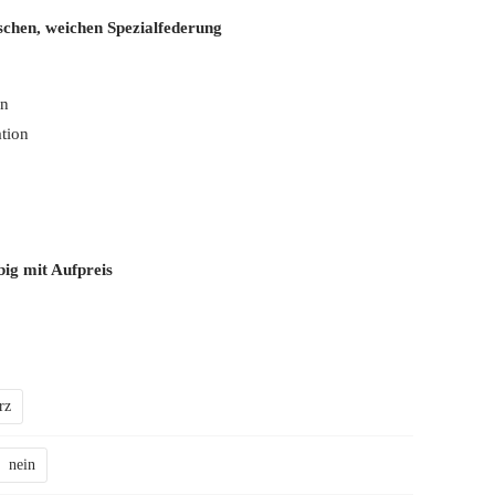
schen, weichen Spezialfederung
en
tion
big mit Aufpreis
rz
nein