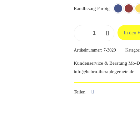
Randbezug Farbig
Heymans
In den 
Trimilin
Med
Artikelnummer:
7-3029
Kategor
Plus
Menge
Kundenservice & Beratung Mo-Do
info@hebru-therapiegeraete.de
Teilen