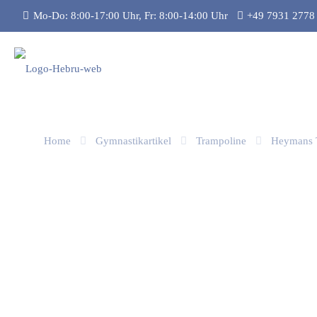
Mo-Do: 8:00-17:00 Uhr, Fr: 8:00-14:00 Uhr
+49 7931 2778
Home
Gymnastikartikel
Trampoline
Heymans T