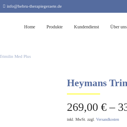
info@hebru-therapiegeraete.de
Home
Produkte
Kundendienst
Über uns
rimilin Med Plus
Heymans Trim
269,00
€
–
3
inkl. MwSt.
zzgl.
Versandkosten