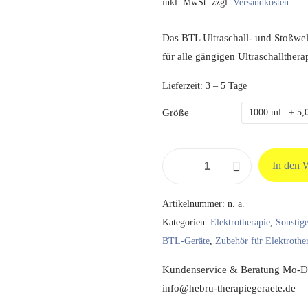
inkl. MwSt.
zzgl.
Versandkosten
Das BTL Ultraschall- und Stoßwel
für alle gängigen Ultraschallther
Lieferzeit:
3 – 5 Tage
Größe
1000 ml | + 5,
BTL
In den 
Ultraschall-
&
Artikelnummer:
n. a.
Stoßwellengel
Kategorien:
Elektrotherapie
,
Sonstig
Menge
BTL-Geräte
,
Zubehör für Elektrothe
Kundenservice & Beratung Mo-Do
info@hebru-therapiegeraete.de