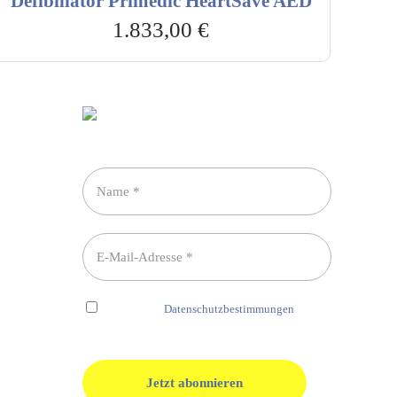
Defibillator Primedic HeartSave AED
1.833,00
€
Newsletter abonnieren
Ich habe die
Datenschutzbestimmungen
gelesen und erkenne diese ausdrücklich an.