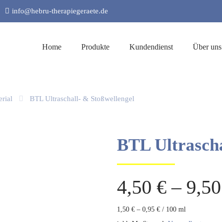
info@hebru-therapiegeraete.de
Home
Produkte
Kundendienst
Über uns
rial
BTL Ultraschall- & Stoßwellengel
BTL Ultrascha
4,50
€
–
9,5
1,50
€
–
0,95
€
/
100
ml