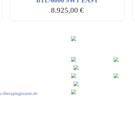
BTL-6000 SWT EASY
8.925,00
€
vice & Beratung
Sicheres Zahlen über
00-17:00 Uhr
4:00 Uhr
2778
-therapiegeraete.de