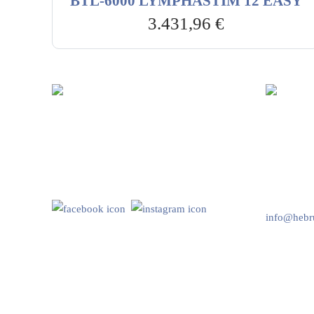
BTL-6000 LYMPHASTIM 12 EASY
3.431,96
€
Hebru Therapiegeräte GmbH
Kundenser
Neuseser-Tal-Straße 7
Mo-Do: 8:
97999 Igersheim
Fr: 8:00-1
Folge uns auf
+49 7931 
info@hebru