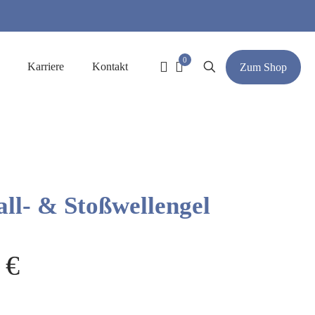
0
Karriere
Kontakt
Zum Shop
ll- & Stoßwellengel
0
€