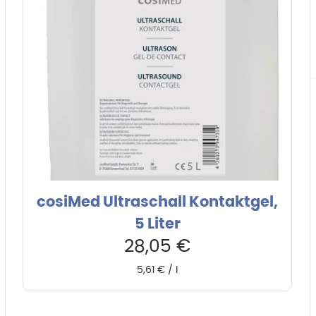
cosiMed Ultraschall Kontaktgel,
5 Liter
28,05
€
5,61
€
/
l