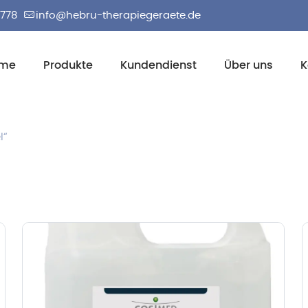
2778
info@hebru-therapiegeraete.de
me
Produkte
Kundendienst
Über uns
K
l“