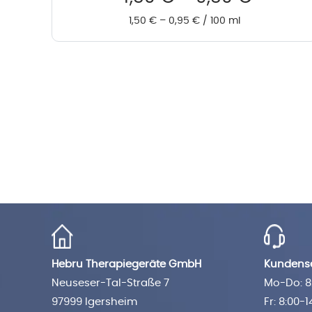
1,50
€
–
0,95
€
/
100
ml
Hebru Therapiegeräte GmbH
Kundense
Neuseser-Tal-Straße 7
Mo-Do: 8:
97999 Igersheim
Fr: 8:00-1