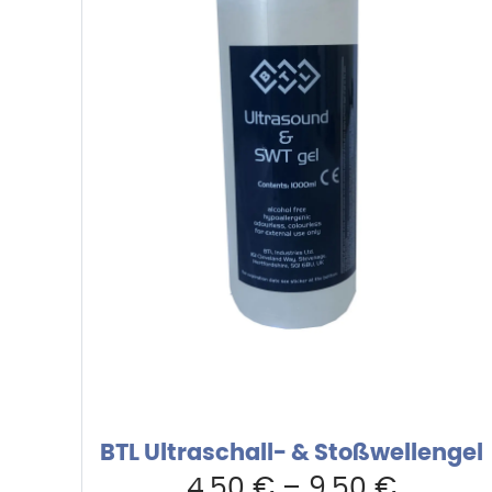
BTL Ultraschall- & Stoßwellengel
4,50
€
–
9,50
€